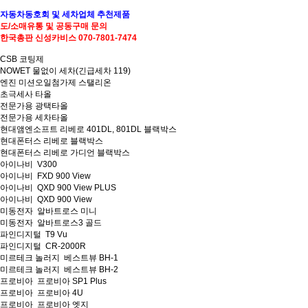
자동차
동호회 및
세차업체
추천제품
도/소매
유통 및
공동구매 문의
한국총판
신성카비스 070-7801-7474
CSB 코팅제
NOWET 물없이 세차(긴급세차 119)
엔진 미션오일첨가제 스탤리온
초극세사 타올
전문가용 광택타올
전문가용 세차타올
현대앰엔소프트 리베로 401DL, 801DL 블랙박스
현대폰터스 리베로 블랙박스
현대폰터스 리베로 가디언 블랙박스
아이나비 V300
아이나비 FXD 900 View
아이나비 QXD 900 View PLUS
아이나비 QXD 900 View
미동전자 알바트로스 미니
미동전자 알바트로스3 골드
파인디지털 T9 Vu
파인디지털 CR-2000R
미르테크 놀러지 베스트뷰 BH-1
미르테크 놀러지 베스트뷰 BH-2
프로비아 프로비아 SP1 Plus
프로비아 프로비아 4U
프로비아 프로비아 엣지