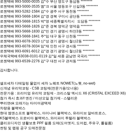
로젠택배 993-5000-0035 김*수 부산 영도구 동삼동 ********
로젠택배 993-5000-3535 엠*크 서울 영등포구 신길3동 ********
로젠택배 993-5282-1584 김*수 광주 서구 동천동 ********
로젠택배 993-5668-1804 김*경 경북 구미시 공단동 ********
로젠택배 993-5668-1815 박*영 세종특별자치시 도담동 ********
로젠택배 993-5668-1826 김*준 경북 영덕군 영덕읍 ********
로젠택배 993-5668-1830 김*민 경기 광명시 하안3동 ********
로젠택배 993-5668-1841 주*임 대구 동구 신천동 ********
로젠택배 993-6078-3023 신*성 경기 광명시 철산2동 ********
로젠택배 993-6078-3034 임*재 인천 서구 경서동 ********
로젠택배 993-6091-6012 김*경 경기 광명시 철산2동 ********
우체국택배 63038-0101-0119 김*일 세종 금남면 국곡리 ********
로젠택배 993-6539-2276 김*구 대전 서구 관저동 ********
감사합니다.
셀프세차 디테일링 물없이 세차 노웨트 NOWET(노웻, no-wet)
신개념 유리막코팅 - CSB 코팅제(전문가용/오너용)
전문가용 : 프리미엄 유리막 코팅제 - 크리스탈 엑시드 X6 (CRISTAL EXCEED X6)
첨가 즉시 효과!! 엔진 / 미션오일 첨가제 - 스탤리온
뿌리면ok 오래가는 타이어광택제
차량용 블랙박스
현대 엠앤소프트 블랙박스, 아이나비 블랙박스, 유라이브 알바트로스,
KS블랙박스 프로비아 블랙박스, 와이파이 투텔라 블랙박스
클리프디자인 생활보호 PPF 필름 도매(도어엣지, 도어컵, 주유구, 롤필름)
썬팅 및 랩핑 공구 도매전문점