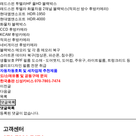
래드스핀 투텔라HF 풀HD 블랙박스
래드스핀 투텔라 화물차용 2채널 블랙박스(적외선 방수 후방카메라)
현대엠앤소프트 HDR-1950
현대엠앤소프트 HDR-4000
화물차 블랙박스
CCD 후방카메라
KCAM 후방카메라
적외선 후방카메라
네비게이션 후방카메라
블랙박스 메모리 및 각 종 메모리 복구
스마트폰 데이터 복구(정상폰, 파손폰, 침수폰)
생활보호 PPF 필름 도소매 - 도어엣지, 도어컵, 주유구, 라이트필름, 트렁크리드 등
클리프디자인 필름 전문 취급
자동차
동호회 및
세차업체
추천제품
도/소매
유통 및
공동구매 문의
한국총판
신성카비스 070-7801-7474
이전글
다음글
목록
댓글목록
댓글목록
등록된 댓글이 없습니다.
고객센터