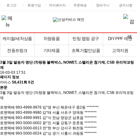
로그인
회원가입
마이페이지
주문배송
장바구니
공지사항
케미컬/세차상품
차량용품
틴팅 랩핑 공구
DIY PPF 재단
전동트렁크
기타제품
초특가할인상품
고객지원
3월 3일 발송자 명단 (차량용 블랙박스, NOWET, 스탤리온 첨가제, CSB 유리막코팅
제
16-03-03 17:51
페이지 정보
카비스
58,431회
0건
본문
3월 3일 발송자 명단 (차량용 블랙박스, NOWET, 스탤리온 첨가제, CSB 유리막코팅
제
로젠택배 993-4999-9976 임*영 부산 해운대구 중2동 ********
로젠택배 993-4999-9980 김*태 서울 서초구 양재동 ********
로젠택배 993-4999-9991 김*식 전남 영암군 삼호읍 ********
로젠택배 993-5000-0002 윤*진 서울 강동구 둔촌동 ********
로젠택배 993-5000-0013 전*한 부산 강서구 화전동 ********
로젠택배 993-5000-0024 김*상 경기 시흥시 과림동 ********