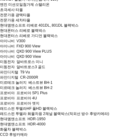
엔진 미션오일첨가제 스탤리온
초극세사 타올
전문가용 광택타올
전문가용 세차타올
현대앰엔소프트 리베로 401DL, 801DL 블랙박스
현대폰터스 리베로 블랙박스
현대폰터스 리베로 가디언 블랙박스
아이나비 V300
아이나비 FXD 900 View
아이나비 QXD 900 View PLUS
아이나비 QXD 900 View
미동전자 알바트로스 미니
미동전자 알바트로스3 골드
파인디지털 T9 Vu
파인디지털 CR-2000R
미르테크 놀러지 베스트뷰 BH-1
미르테크 놀러지 베스트뷰 BH-2
프로비아 프로비아 SP1 Plus
프로비아 프로비아 4U
프로비아 프로비아 엣지
래드스핀 투텔라HF 풀HD 블랙박스
래드스핀 투텔라 화물차용 2채널 블랙박스(적외선 방수 후방카메라)
현대엠앤소프트 HDR-1950
현대엠앤소프트 HDR-4000
화물차 블랙박스
CCD 후방카메라