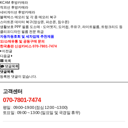
KCAM 후방카메라
적외선 후방카메라
네비게이션 후방카메라
블랙박스 메모리 및 각 종 메모리 복구
스마트폰 데이터 복구(정상폰, 파손폰, 침수폰)
생활보호 PPF 필름 도소매 - 도어엣지, 도어컵, 주유구, 라이트필름, 트렁크리드 등
클리프디자인 필름 전문 취급
자동차
동호회 및
세차업체
추천제품
도/소매
유통 및
공동구매 문의
한국총판
신성카비스 070-7801-7474
이전글
다음글
목록
댓글목록
댓글목록
등록된 댓글이 없습니다.
고객센터
070-7801-7474
평일 : 09:00~19:00 (점심 12:00 ~13:00)
토요일 : 09:00 ~ 13:00 (일요일 및 국경일 휴무)