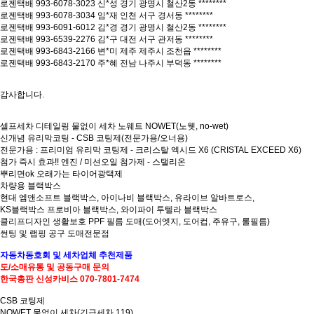
로젠택배 993-6078-3023 신*성 경기 광명시 철산2동 ********
로젠택배 993-6078-3034 임*재 인천 서구 경서동 ********
로젠택배 993-6091-6012 김*경 경기 광명시 철산2동 ********
로젠택배 993-6539-2276 김*구 대전 서구 관저동 ********
로젠택배 993-6843-2166 변*미 제주 제주시 조천읍 ********
로젠택배 993-6843-2170 주*혜 전남 나주시 부덕동 ********
감사합니다.
셀프세차 디테일링 물없이 세차 노웨트 NOWET(노웻, no-wet)
신개념 유리막코팅 - CSB 코팅제(전문가용/오너용)
전문가용 : 프리미엄 유리막 코팅제 - 크리스탈 엑시드 X6 (CRISTAL EXCEED X6)
첨가 즉시 효과!! 엔진 / 미션오일 첨가제 - 스탤리온
뿌리면ok 오래가는 타이어광택제
차량용 블랙박스
현대 엠앤소프트 블랙박스, 아이나비 블랙박스, 유라이브 알바트로스,
KS블랙박스 프로비아 블랙박스, 와이파이 투텔라 블랙박스
클리프디자인 생활보호 PPF 필름 도매(도어엣지, 도어컵, 주유구, 롤필름)
썬팅 및 랩핑 공구 도매전문점
자동차
동호회 및
세차업체
추천제품
도/소매
유통 및
공동구매 문의
한국총판
신성카비스 070-7801-7474
CSB 코팅제
NOWET 물없이 세차(긴급세차 119)