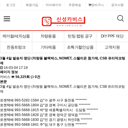
로그인
회원가입
마이페이지
주문배송
장바구니
공지사항
케미컬/세차상품
차량용품
틴팅 랩핑 공구
DIY PPF 재단
전동트렁크
기타제품
초특가할인상품
고객지원
3월 4일 발송자 명단 (차량용 블랙박스, NOWET, 스탤리온 첨가제, CSB 유리막코팅
제
16-03-04 17:19
페이지 정보
카비스
56,325회
0건
본문
3월 4일 발송자 명단 (차량용 블랙박스, NOWET, 스탤리온 첨가제, CSB 유리막코팅
제
로젠택배 993-5282-1584 김*수 광주 서구 동천동 ********
로젠택배 993-5668-1804 김*경 경북 구미시 공단동 ********
로젠택배 993-5668-1815 박*영 세종특별자치시 도담동 ********
로젠택배 993-5668-1826 김*준 경북 영덕군 영덕읍 ********
로젠택배 993-5668-1830 김*민 경기 광명시 하안3동 ********
로젠택배 993-5668-1841 주*임 대구 동구 신천동 ********