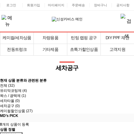
로그인
회원가입
마이페이지
주문배송
장바구니
공지사항
케미컬/세차상품
차량용품
틴팅 랩핑 공구
DIY PPF 재단
전동트렁크
기타제품
초특가할인상품
고객지원
세차공구
현재 상품 분류와 관련된 분류
전체 (
32
)
유리막코팅제 (4)
왁스 / 광택제 (1)
세차타올 (0)
세차공구 (0)
케미컬할인상품 (27)
MD’s PICK
0
개의 상품이 등록
상품 정렬