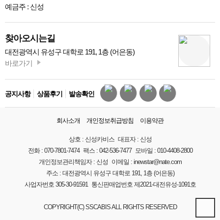
예금주 : 신성
찾아오시는길
대전광역시 유성구 대학로 191, 1층 (어은동)
바로가기
공지사항
상품후기
발송확인
회사소개
개인정보취급방침
이용약관
상호 :
신성카비스
대표자 :
신성
전화 :
070-7801-7474
팩스 :
042-536-7477
모바일 :
010-4408-2800
개인정보관리책임자 :
신성
이메일 :
inewstar@nate.com
주소 :
대전광역시 유성구 대학로 191, 1층 (어은동)
사업자번호
305-30-91591
통신판매업번호
제2021-대전유성-1091호
COPYRIGHT(C) SSCABIS ALL RIGHTS RESERVED